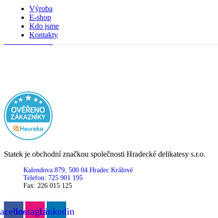
Skip to navigation
Skip to main content
Výroba
E-shop
Your quote is currently empty.
Kdo jsme
Kontakty
Return To Shop
Statek je obchodní značkou společnosti Hradecké delikatesy s.r.o.
Kalendova 879, 500 04 Hradec Králové
Telefon: 725 901 195
Fax: 226 015 125
acebook
Instagram
Linkedin