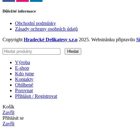
Důležité informace
Obchodní podmínky
Zásady ochrany osobních údajů
Copyright
Hradecké Delikatesy s.r.o
2025. Webstránku připravilo
S
Hledat
Výroba
E-shop
Kdo jsme
Kontakty
Oblíbené
Porovnat
Přihlásit / Registrovat
Košík
Zavřít
Přihlásit se
Zavřít