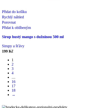
Přidat do košíku
Rychlý náhled
Porovnat
Přidat k oblíbeným
Sirup hustý mango s dužninou 500 ml
Sirupy a šťávy
199
Kč
1
2
3
4
…
16
17
18
→