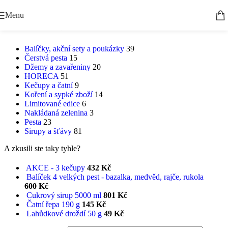
Skip to navigation
Skip to main content
Menu
KATEGORIE PRODUKTŮ
Balíčky, akční sety a poukázky
39
Čerstvá pesta
15
Džemy a zavařeniny
20
HORECA
51
Kečupy a čatní
9
Koření a sypké zboží
14
Limitované edice
6
Nakládaná zelenina
3
Pesta
23
Sirupy a šťávy
81
A zkusili ste taky tyhle?
AKCE - 3 kečupy
432
Kč
Balíček 4 velkých pest - bazalka, medvěd, rajče, rukola
600
Kč
Cukrový sirup 5000 ml
801
Kč
Čatní řepa 190 g
145
Kč
Lahůdkové droždí 50 g
49
Kč