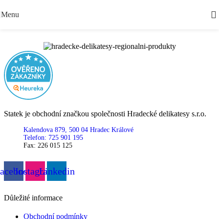
Skip to navigation
Skip to main content
Menu
Statek je obchodní značkou společnosti Hradecké delikatesy s.r.o.
Kalendova 879, 500 04 Hradec Králové
Telefon: 725 901 195
Fax: 226 015 125
acebook
Instagram
Linkedin
Důležité informace
Obchodní podmínky