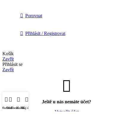
Porovnat
Přihlásit / Registrovat
Košík
Zavřít
Přihlásit se
Zavřít
Ještě u nás nemáte účet?
Obchod
Oblíbené
Košík
Můj účet
Vytvořit účet