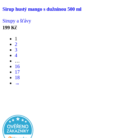
Sirup hustý mango s dužninou 500 ml
Sirupy a šťávy
199
Kč
1
2
3
4
…
16
17
18
→