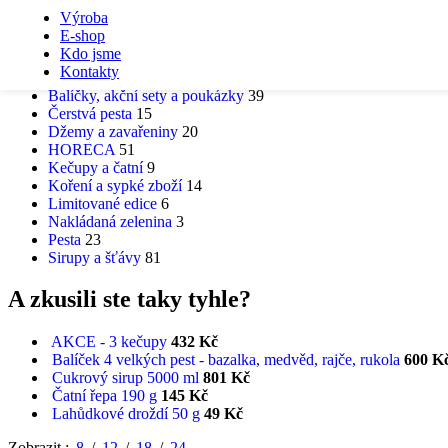
Skip to navigation
Skip to main content
Výroba
E-shop
Kdo jsme
KATEGORIE PRODUKTŮ
Kontakty
Balíčky, akční sety a poukázky
39
Čerstvá pesta
15
Džemy a zavařeniny
20
HORECA
51
Kečupy a čatní
9
Koření a sypké zboží
14
Limitované edice
6
Nakládaná zelenina
3
Pesta
23
Sirupy a šťávy
81
A zkusili ste taky tyhle?
AKCE - 3 kečupy
432
Kč
Balíček 4 velkých pest - bazalka, medvěd, rajče, rukola
600
K
Cukrový sirup 5000 ml
801
Kč
Čatní řepa 190 g
145
Kč
Lahůdkové droždí 50 g
49
Kč
Zobrazit
8
12
18
24