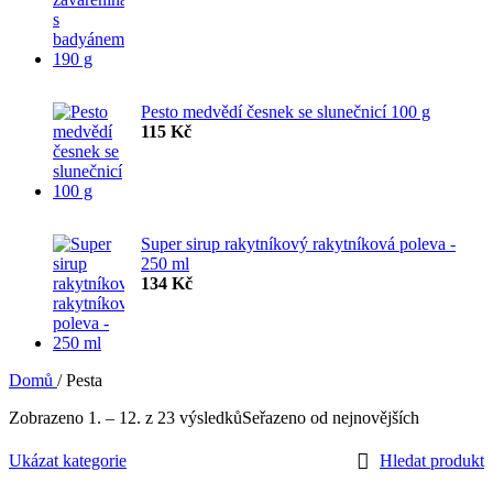
Pesto medvědí česnek se slunečnicí 100 g
115
Kč
Super sirup rakytníkový rakytníková poleva -
250 ml
134
Kč
Domů
/
Pesta
Zobrazeno 1. – 12. z 23 výsledků
Seřazeno od nejnovějších
Ukázat kategorie
Hledat produkt