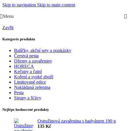
Skip to navigation
Skip to main content
Menu
Zavřít
Kategorie produktu
Balíčky, akční sety a poukázky
Čerstvá pesta
Džemy a zavařeniny
HORECA
Kečupy a čatní
Koření a sypké zboží
Limitované edice
Nakládaná zelenina
Pesta
Sirupy a šťávy
Nejlépe hodnocené produkty
Ostružinová zavařenina s badyánem 190 g
135
Kč