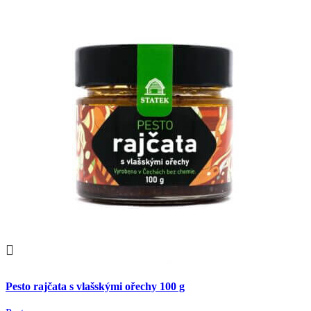
Porovnat
Pesto rajčata s vlašskými ořechy 100 g
Rychlý náhled
Přidat k oblíbeným