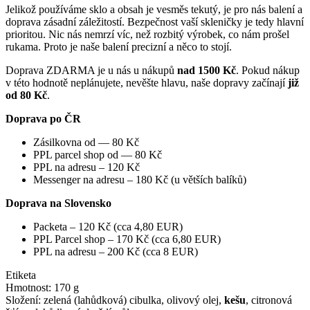
Jelikož používáme sklo a obsah je vesměs tekutý, je pro nás balení a
doprava zásadní záležitostí. Bezpečnost vaší skleničky je tedy hlavní
prioritou. Nic nás nemrzí víc, než rozbitý výrobek, co nám prošel
rukama. Proto je naše balení precizní a něco to stojí.
Doprava ZDARMA je u nás u nákupů
nad 1500 Kč
. Pokud nákup
v této hodnotě neplánujete, nevěšte hlavu, naše dopravy začínají
již
od 80 Kč
.
Doprava po ČR
Zásilkovna od — 80 Kč
PPL parcel shop od — 80 Kč
PPL na adresu – 120 Kč
Messenger na adresu – 180 Kč (u větších balíků)
Doprava na Slovensko
Packeta – 120 Kč (cca 4,80 EUR)
PPL Parcel shop – 170 Kč (cca 6,80 EUR)
PPL na adresu – 200 Kč (cca 8 EUR)
Etiketa
Hmotnost: 170 g
Složení: zelená (lahůdková) cibulka, olivový olej,
kešu
, citronová