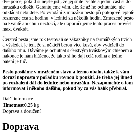
dvě porce, pokud si nejste jistí, že jej sníte rychle a jednu část si do
mrazáku odložit. Garantujeme vám, ale, že až ho ochutnáte, nic
odkládat nebudete. Po vyndání z mrazáku pesto při pokojové teplotě
rozmrzne cca za hodinu, v lednici za několik hodin. Zmrazené pesto
na kvalitě ani chuti neztrácí, ale doporučujeme tento proces provést
max. dvakrát.
Čerstvá pesta jsme rok testovali se zákazníky na farmářských trzích
a výsledek je ten, že si někteří berou více kusů, aby vydrželi do
dalšího trhu. Dáváme je ochutnat s čerstvým kváskovým chlebem a
nakonec je nám hlášeno, že takto si ho dají celá rodina a jedno
balení je fuč.
Pesto posíláme v mraženém stavu a termo obalu, takže k vám
dorazí naprosto v pořádku rovnou k použití. Je třeba jej ihned
po rozbalení dát do lednice nebo mrazáku. Nezapomeňte o tom
informovat i někoho dalšího, pokud by za vás balík přebíral.
Další informace
Hmotnost
0,25 kg
Doprava a doručení
Doprava