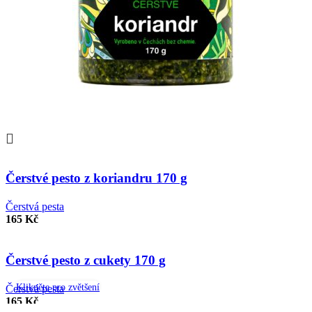
Porovnat
Rychlý náhled
Čerstvé pesto z koriandru 170 g
Přidat k oblíbeným
Čerstvá pesta
165
Kč
Porovnat
Rychlý náhled
Čerstvé pesto z cukety 170 g
Přidat k oblíbeným
Klikněte pro zvětšení
Čerstvá pesta
165
Kč