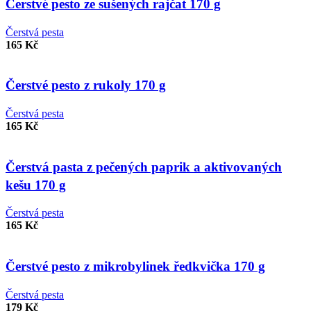
Rychlý náhled
Čerstvé pesto ze sušených rajčat 170 g
Přidat k oblíbeným
Čerstvá pesta
165
Kč
Porovnat
Rychlý náhled
Čerstvé pesto z rukoly 170 g
Přidat k oblíbeným
Čerstvá pesta
165
Kč
Porovnat
Rychlý náhled
Čerstvá pasta z pečených paprik a aktivovaných
Přidat k oblíbeným
kešu 170 g
Čerstvá pesta
165
Kč
Porovnat
Rychlý náhled
Čerstvé pesto z mikrobylinek ředkvička 170 g
Přidat k oblíbeným
Čerstvá pesta
179
Kč