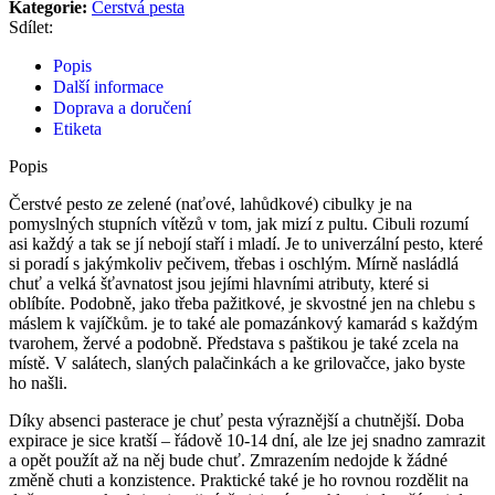
Kategorie:
Čerstvá pesta
Sdílet:
Popis
Další informace
Doprava a doručení
Etiketa
Popis
Čerstvé pesto ze zelené (naťové, lahůdkové) cibulky je na
pomyslných stupních vítězů v tom, jak mizí z pultu. Cibuli rozumí
asi každý a tak se jí nebojí staří i mladí. Je to univerzální pesto, které
si poradí s jakýmkoliv pečivem, třebas i oschlým. Mírně nasládlá
chuť a velká šťavnatost jsou jejími hlavními atributy, které si
oblíbíte. Podobně, jako třeba pažitkové, je skvostné jen na chlebu s
máslem k vajíčkům. je to také ale pomazánkový kamarád s každým
tvarohem, žervé a podobně. Představa s paštikou je také zcela na
místě. V salátech, slaných palačinkách a ke grilovačce, jako byste
ho našli.
Díky absenci pasterace je chuť pesta výraznější a chutnější. Doba
expirace je sice kratší – řádově 10-14 dní, ale lze jej snadno zamrazit
a opět použít až na něj bude chuť. Zmrazením nedojde k žádné
změně chuti a konzistence. Praktické také je ho rovnou rozdělit na