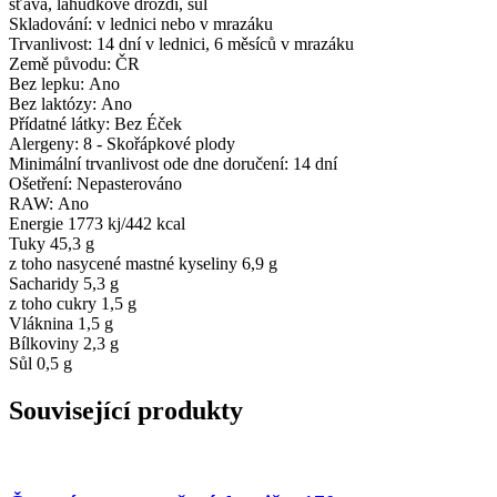
šťáva, lahůdkové droždí, sůl
Skladování: v lednici nebo v mrazáku
Trvanlivost: 14 dní v lednici, 6 měsíců v mrazáku
Země původu: ČR
Bez lepku: Ano
Bez laktózy: Ano
Přídatné látky: Bez Éček
Alergeny: 8 - Skořápkové plody
Minimální trvanlivost ode dne doručení: 14 dní
Ošetření: Nepasterováno
RAW: Ano
Energie 1773 kj/442 kcal
Tuky 45,3 g
z toho nasycené mastné kyseliny 6,9 g
Sacharidy 5,3 g
z toho cukry 1,5 g
Vláknina 1,5 g
Bílkoviny 2,3 g
Sůl 0,5 g
Související produkty
Porovnat