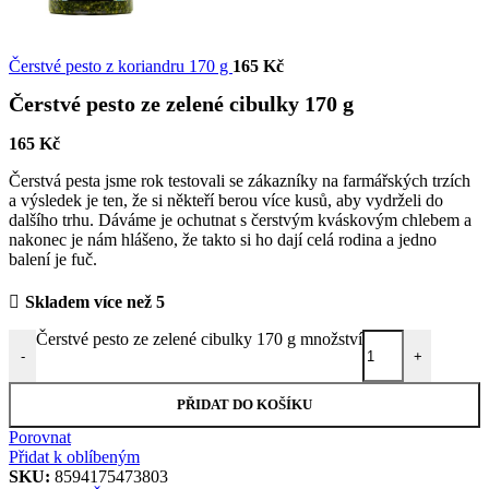
Čerstvé pesto z koriandru 170 g
165
Kč
Čerstvé pesto ze zelené cibulky 170 g
165
Kč
Čerstvá pesta jsme rok testovali se zákazníky na farmářských trzích
a výsledek je ten, že si někteří berou více kusů, aby vydrželi do
dalšího trhu. Dáváme je ochutnat s čerstvým kváskovým chlebem a
nakonec je nám hlášeno, že takto si ho dají celá rodina a jedno
balení je fuč.
Skladem více než 5
Čerstvé pesto ze zelené cibulky 170 g množství
-
+
PŘIDAT DO KOŠÍKU
Porovnat
Přidat k oblíbeným
SKU:
8594175473803