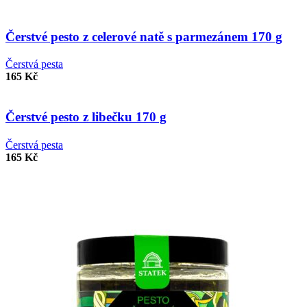
Porovnat
Rychlý náhled
Čerstvé pesto z celerové natě s parmezánem 170 g
Přidat k oblíbeným
Čerstvá pesta
165
Kč
Porovnat
Rychlý náhled
Čerstvé pesto z libečku 170 g
Přidat k oblíbeným
Čerstvá pesta
165
Kč