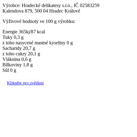
Výrobce: Hradecké delikatesy s.r.o., IČ 02583259
Kalendova 879, 500 04 Hradec Králové
Výživové hodnoty ve 100 g výrobku:
Energie 365kj/87 kcal
Tuky 0,3 g
z toho nasycené mastné kyseliny 0 g
Sacharidy 20,7 g
z toho cukry 20,1 g
Vláknina 0,6 g
Bílkoviny 1,8 g
Sůl 0 g
Klikněte pro zvětšení
Související produkty
Porovnat
Rychlý náhled
Přidat k oblíbeným