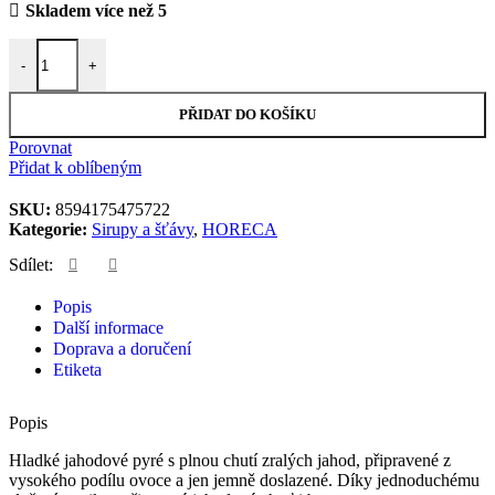
Skladem více než 5
Pyré jahoda 500 ml množství
-
+
PŘIDAT DO KOŠÍKU
Porovnat
Přidat k oblíbeným
SKU:
8594175475722
Kategorie:
Sirupy a šťávy
,
HORECA
Sdílet:
Popis
Další informace
Doprava a doručení
Etiketa
Popis
Hladké jahodové pyré s plnou chutí zralých jahod, připravené z
vysokého podílu ovoce a jen jemně doslazené. Díky jednoduchému