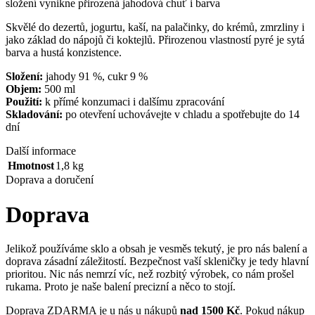
složení vynikne přirozená jahodová chuť i barva
Skvělé do dezertů, jogurtu, kaší, na palačinky, do krémů, zmrzliny i
jako základ do nápojů či koktejlů. Přirozenou vlastností pyré je sytá
barva a hustá konzistence.
Složení:
jahody 91 %, cukr 9 %
Objem:
500 ml
Použití:
k přímé konzumaci i dalšímu zpracování
Skladování:
po otevření uchovávejte v chladu a spotřebujte do 14
dní
Další informace
Hmotnost
1,8 kg
Doprava a doručení
Doprava
Jelikož používáme sklo a obsah je vesměs tekutý, je pro nás balení a
doprava zásadní záležitostí. Bezpečnost vaší skleničky je tedy hlavní
prioritou. Nic nás nemrzí víc, než rozbitý výrobek, co nám prošel
rukama. Proto je naše balení precizní a něco to stojí.
Doprava ZDARMA je u nás u nákupů
nad 1500 Kč
. Pokud nákup