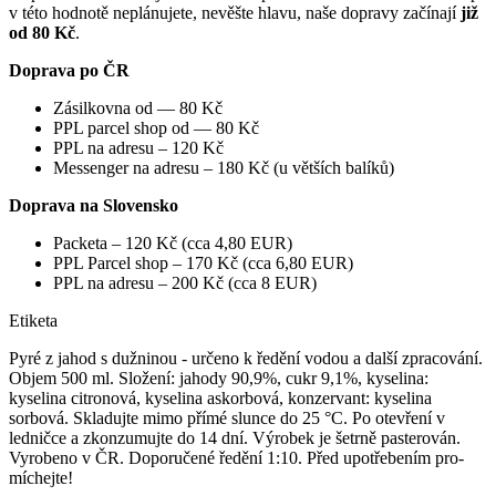
v této hodnotě neplánujete, nevěšte hlavu, naše dopravy začínají
již
od 80 Kč
.
Doprava po ČR
Zásilkovna od — 80 Kč
PPL parcel shop od — 80 Kč
PPL na adresu – 120 Kč
Messenger na adresu – 180 Kč (u větších balíků)
Doprava na Slovensko
Packeta – 120 Kč (cca 4,80 EUR)
PPL Parcel shop – 170 Kč (cca 6,80 EUR)
PPL na adresu – 200 Kč (cca 8 EUR)
Etiketa
Pyré z jahod s dužninou - určeno k ředění vodou a další zpracování.
Objem 500 ml. Složení: jahody 90,9%, cukr 9,1%, kyselina:
kyselina citronová, kyselina askorbová, konzervant: kyselina
sorbová. Skladujte mimo přímé slunce do 25 °C. Po otevření v
ledničce a zkonzumujte do 14 dní. Výrobek je šetrně pasterován.
Vyrobeno v ČR. Doporučené ředění 1:10. Před upotřebením pro-
míchejte!