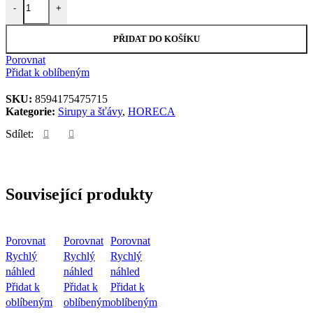
-
+
PŘIDAT DO KOŠÍKU
Porovnat
Přidat k oblíbeným
SKU:
8594175475715
Kategorie:
Sirupy a šťávy
,
HORECA
Sdílet:
Související produkty
Porovnat
Porovnat
Porovnat
Rychlý
Rychlý
Rychlý
náhled
náhled
náhled
Přidat k
Přidat k
Přidat k
oblíbeným
oblíbeným
oblíbeným