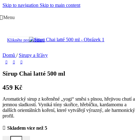
Skip to navigation
Skip to main content
Menu
Klikněte pro zvětšení
Domů
/
Sirupy a šťávy
Sirup Chai latté 500 ml
459
Kč
Aromatický sirup z kořeněné „yogi“ směsi s plnou, hřejivou chutí a
jemnou sladkostí. Vyniká tóny skořice, hřebíčku, kardamomu a
dalších orientálních koření, které vytvářejí výrazný, ale harmonický
profil.
Skladem více než 5
Sirup Chai latté 500 ml množství