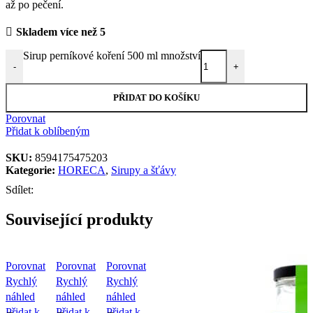
až po pečení.
Skladem více než 5
Sirup perníkové koření 500 ml množství
-
+
PŘIDAT DO KOŠÍKU
Porovnat
Přidat k oblíbeným
SKU:
8594175475203
Kategorie:
HORECA
,
Sirupy a šťávy
Sdílet:
Související produkty
Porovnat
Porovnat
Porovnat
Rychlý
Rychlý
Rychlý
náhled
náhled
náhled
Přidat k
Přidat k
Přidat k