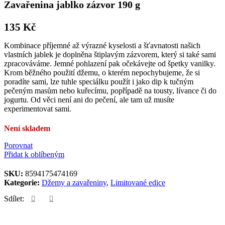
Zavařenina jablko zázvor 190 g
135
Kč
Kombinace příjemné až výrazné kyselosti a šťavnatosti našich
vlastních jablek je doplněna štiplavým zázvorem, který si také sami
zpracováváme. Jemné pohlazení pak očekávejte od špetky vanilky.
Krom běžného použití džemu, o kterém nepochybujeme, že si
poradíte sami, lze tuhle speciálku použít i jako dip k tučným
pečeným masům nebo kuřecímu, popřípadě na tousty, lívance či do
jogurtu. Od věci není ani do pečení, ale tam už musíte
experimentovat sami.
Není skladem
Porovnat
Přidat k oblíbeným
SKU:
8594175474169
Kategorie:
Džemy a zavařeniny
,
Limitované edice
Sdílet: