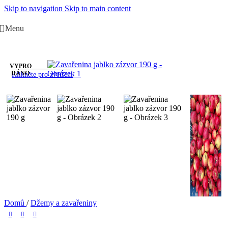
Skip to navigation
Skip to main content
Menu
VYPRO
DÁNO
Klikněte pro zvětšení
Domů
/
Džemy a zavařeniny