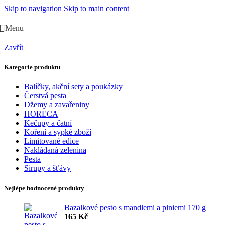
Skip to navigation
Skip to main content
Menu
Zavřít
Kategorie produktu
Balíčky, akční sety a poukázky
Čerstvá pesta
Džemy a zavařeniny
HORECA
Kečupy a čatní
Koření a sypké zboží
Limitované edice
Nakládaná zelenina
Pesta
Sirupy a šťávy
Nejlépe hodnocené produkty
Bazalkové pesto s mandlemi a piniemi 170 g
165
Kč