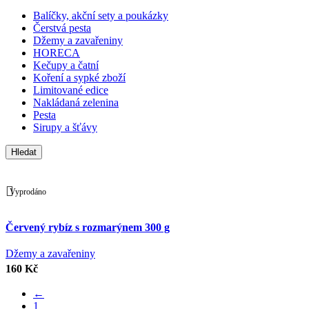
Balíčky, akční sety a poukázky
Čerstvá pesta
Džemy a zavařeniny
HORECA
Kečupy a čatní
Koření a sypké zboží
Limitované edice
Nakládaná zelenina
Pesta
Sirupy a šťávy
Hledat
Vyprodáno
Porovnat
Červený rybíz s rozmarýnem 300 g
Rychlý náhled
Přidat k oblíbeným
Džemy a zavařeniny
160
Kč
←
1