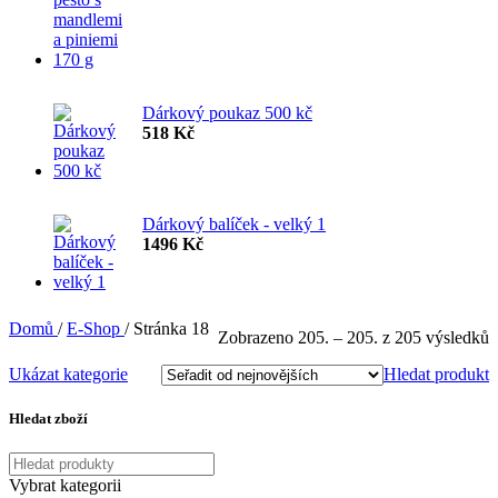
Dárkový poukaz 500 kč
518
Kč
Dárkový balíček - velký 1
1496
Kč
Domů
/
E-Shop
/
Stránka 18
S
Zobrazeno 205. – 205. z 205 výsledků
o
Ukázat kategorie
Hledat produkt
n
Hledat zboží
Vybrat kategorii