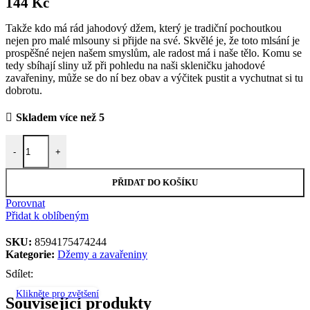
144
Kč
Takže kdo má rád jahodový džem, který je tradiční pochoutkou
nejen pro malé mlsouny si přijde na své. Skvělé je, že toto mlsání je
prospěšné nejen našem smyslům, ale radost má i naše tělo. Komu se
tedy sbíhají sliny už při pohledu na naši skleničku jahodové
zavařeniny, může se do ní bez obav a výčitek pustit a vychutnat si tu
dobrotu.
Skladem více než 5
100% zavařenina jahody slazené rozinkami 190 g množství
-
+
PŘIDAT DO KOŠÍKU
Porovnat
Přidat k oblíbeným
SKU:
8594175474244
Kategorie:
Džemy a zavařeniny
Sdílet:
Klikněte pro zvětšení
Související produkty