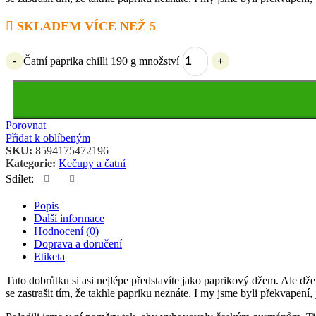
SKLADEM VÍCE NEŽ 5
-
Čatní paprika chilli 190 g množství
+
Porovnat
Přidat k oblíbeným
SKU:
8594175472196
Kategorie:
Kečupy a čatní
Sdílet:
Popis
Další informace
Hodnocení (0)
Doprava a doručení
Etiketa
Tuto dobrůtku si asi nejlépe představíte jako paprikový džem. Ale džem
se zastrašit tím, že takhle papriku neznáte. I my jsme byli překvapen