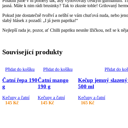
Poladili jsme v ní poměry tak, aby vyhovovaly českým gurmánům. Ti, 
jasná. Máte k nim rádi brusinky? Tak to zkuste tohle! Grilovaný her
Pokud jste dostatečně tvořiví a nelíbí se vám chuťová nuda, nebo jeno
slabý hlásek z pozadí: „I já jsem paprika!“
Nejlepší rada je, pozor, ať Chilli papriku nesníte lžičkou, než se k ně
Související produkty
Přidat do košíku
Přidat do košíku
Přidat do ko
Čatní řepa 190
Čatní mango
Kečup jemný slazený
g
190 g
500 ml
Kečupy a čatní
Kečupy a čatní
Kečupy a čatní
145
Kč
145
Kč
165
Kč