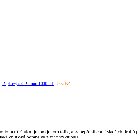
up šípkový s dužninou 1000 ml
302
Kč
 to není. Cukru je tam jenom tolik, aby nepřebil chuť sladších druhů pap
í, jaká chuťová bomba se z toho vyklubala.