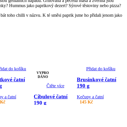
stou geniálních nápadů. Grilovaná a pečená masa a zvěřina jsou
ačinky? Hummus jako paprikový dezert? Sýrové těstoviny nebo pizza?
bát toho chilli v názvu. K té směsi paprik jsme ho přidali jenom jako
řidat do košíku
Přidat do košíku
VYPRO
DÁNO
tkové čatní
Brusinkové čatní
g
190 g
Čtěte více
Cibulové čatní
y a čatní
Kečupy a čatní
Kč
145
Kč
190 g
Kečupy a čatní
145
Kč