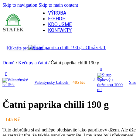
Skip to navigation
Skip to main content
VÝROBA
E-SHOP
KDO JSME
KONTAKTY
Klikněte pro zvětšení
Domů
/
Kečupy a čatní
/
Čatní paprika chilli 190 g
Valentýnský balíček
485
Kč
Sir
Čatní paprika chilli 190 g
145
Kč
Tuto dobrůtku si asi nejlépe představíte jako paprikový džem. Ale džem
se zastrašit tím, že takhle papriku neznáte. I my jsme byli překvapen