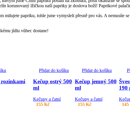
kterým jsme Chilli papriku poslali na zkoušku, přišli okamžitě se spou
melín korunovaný lžičkou naší papriky je doslova boží! Paprikové pal
m milujete papriku, tohle jsme vymysleli přesně pro vás. A nemusíte se 
jakému jídlu vůbec dostane!
šíku
Přidat do košíku
Přidat do košíku
P
 rozinkami
Kečup ostrý 500
Kečup jemný 500
Šves
ml
ml
190 
Kečupy a čatní
Kečupy a čatní
Kečup
155
Kč
155
Kč
145