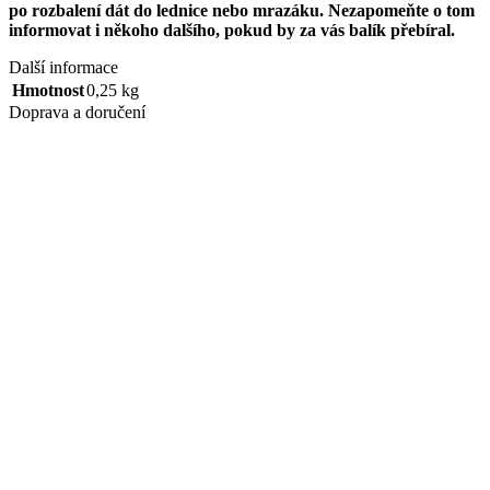
po rozbalení dát do lednice nebo mrazáku. Nezapomeňte o tom
informovat i někoho dalšího, pokud by za vás balík přebíral.
Další informace
Hmotnost
0,25 kg
Doprava a doručení
Doprava
Jelikož používáme sklo a obsah je vesměs tekutý, je pro nás balení a
doprava zásadní záležitostí. Bezpečnost vaší skleničky je tedy hlavní
prioritou. Nic nás nemrzí víc, než rozbitý výrobek, co nám prošel
rukama. Proto je naše balení precizní a něco to stojí.
Doprava ZDARMA je u nás u nákupů
nad 1500 Kč
. Pokud nákup
v této hodnotě neplánujete, nevěšte hlavu, naše dopravy začínají
již
od 80 Kč
.
Doprava po ČR
Zásilkovna od — 80 Kč
PPL parcel shop od — 80 Kč
PPL na adresu – 120 Kč
Messenger na adresu – 180 Kč (u větších balíků)