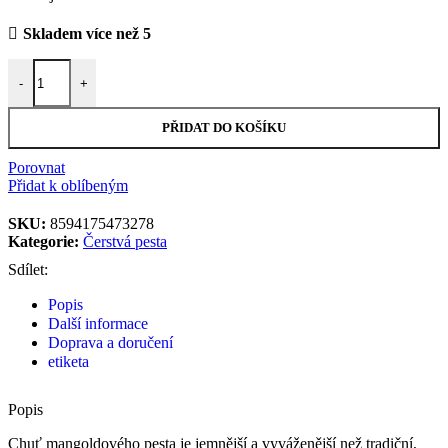
Skladem více než 5
Čerstvé pesto z mangoldu 170 g množství
-
+
PŘIDAT DO KOŠÍKU
Porovnat
Přidat k oblíbeným
SKU:
8594175473278
Kategorie:
Čerstvá pesta
Sdílet:
Popis
Další informace
Doprava a doručení
etiketa
Popis
Chuť mangoldového pesta je jemnější a vyváženější než tradiční,