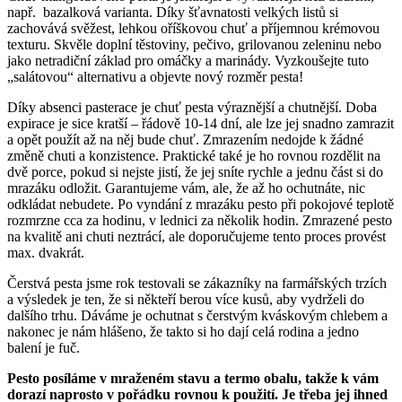
např. bazalková varianta. Díky šťavnatosti velkých listů si
zachovává svěžest, lehkou oříškovou chuť a příjemnou krémovou
texturu. Skvěle doplní těstoviny, pečivo, grilovanou zeleninu nebo
jako netradiční základ pro omáčky a marinády. Vyzkoušejte tuto
„salátovou“ alternativu a objevte nový rozměr pesta!
Díky absenci pasterace je chuť pesta výraznější a chutnější. Doba
expirace je sice kratší – řádově 10-14 dní, ale lze jej snadno zamrazit
a opět použít až na něj bude chuť. Zmrazením nedojde k žádné
změně chuti a konzistence. Praktické také je ho rovnou rozdělit na
dvě porce, pokud si nejste jistí, že jej sníte rychle a jednu část si do
mrazáku odložit. Garantujeme vám, ale, že až ho ochutnáte, nic
odkládat nebudete. Po vyndání z mrazáku pesto při pokojové teplotě
rozmrzne cca za hodinu, v lednici za několik hodin. Zmrazené pesto
na kvalitě ani chuti neztrácí, ale doporučujeme tento proces provést
max. dvakrát.
Čerstvá pesta jsme rok testovali se zákazníky na farmářských trzích
a výsledek je ten, že si někteří berou více kusů, aby vydrželi do
dalšího trhu. Dáváme je ochutnat s čerstvým kváskovým chlebem a
nakonec je nám hlášeno, že takto si ho dají celá rodina a jedno
balení je fuč.
Pesto posíláme v mraženém stavu a termo obalu, takže k vám
dorazí naprosto v pořádku rovnou k použití. Je třeba jej ihned