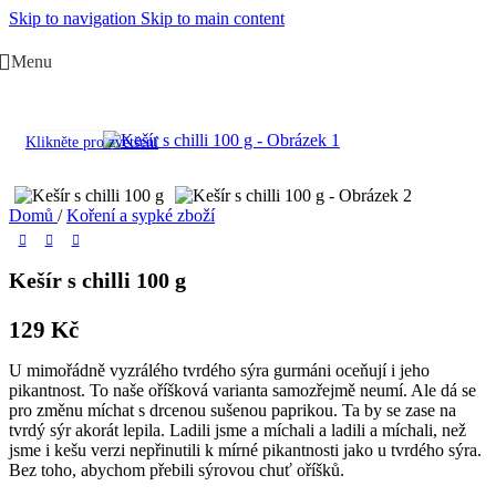
Skip to navigation
Skip to main content
Menu
Klikněte pro zvětšení
Domů
/
Koření a sypké zboží
Kešír s chilli 100 g
129
Kč
U mimořádně vyzrálého tvrdého sýra gurmáni oceňují i jeho
pikantnost. To naše oříšková varianta samozřejmě neumí. Ale dá se
pro změnu míchat s drcenou sušenou paprikou. Ta by se zase na
tvrdý sýr akorát lepila. Ladili jsme a míchali a ladili a míchali, než
jsme i kešu verzi nepřinutili k mírné pikantnosti jako u tvrdého sýra.
Bez toho, abychom přebili sýrovou chuť oříšků.