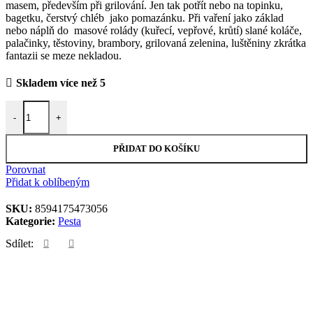
masem, především při grilování. Jen tak potřít nebo na topinku,
bagetku, čerstvý chléb jako pomazánku. Při vaření jako základ
nebo náplň do masové rolády (kuřecí, vepřové, krůtí) slané koláče,
palačinky, těstoviny, brambory, grilovaná zelenina, luštěniny zkrátka
fantazii se meze nekladou.
Skladem více než 5
Pesto česnek s petrželí a slunečnicí 170 g množství
-
+
PŘIDAT DO KOŠÍKU
Porovnat
Přidat k oblíbeným
SKU:
8594175473056
Kategorie:
Pesta
Sdílet: