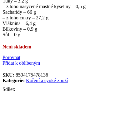
Tuky – 3,2 g
– z toho nasycené mastné kyseliny – 0,5 g
Sacharidy – 66 g
– z toho cukry – 27,2 g
Vláknina – 6,4 g
Bílkoviny – 0,9 g
Sůl – 0 g
Není skladem
Porovnat
Přidat k oblíbeným
SKU:
8594175478136
Kategorie:
Koření a sypké zboží
Sdílet: