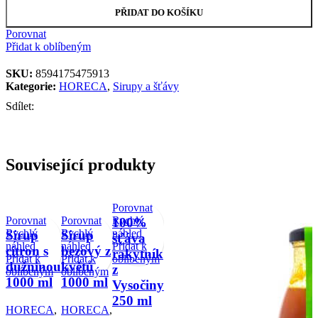
PŘIDAT DO KOŠÍKU
Porovnat
Přidat k oblíbeným
SKU:
8594175475913
Kategorie:
HORECA
,
Sirupy a šťávy
Sdílet:
Související produkty
Porovnat
Porovnat
Porovnat
Rychlý
100%
Rychlý
Rychlý
náhled
Sirup
Sirup
šťáva
náhled
náhled
Přidat k
citron s
bezový z
rakytník
Přidat k
Přidat k
oblíbeným
dužninou
květů
z
oblíbeným
oblíbeným
1000 ml
1000 ml
Vysočiny
250 ml
HORECA
,
HORECA
,