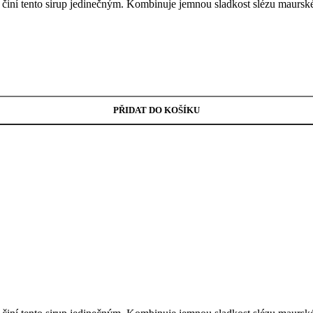
činí tento sirup jedinečným. Kombinuje jemnou sladkost slézu maurskéh
PŘIDAT DO KOŠÍKU