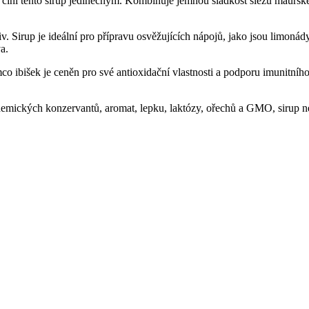
činí tento sirup jedinečným. Kombinuje jemnou sladkost slézu maurskéh
. Sirup je ideální pro přípravu osvěžujících nápojů, jako jsou limonád
a.
o ibišek je ceněn pro své antioxidační vlastnosti a podporu imunitního
hemických konzervantů, aromat, lepku, laktózy, ořechů a GMO, sirup n