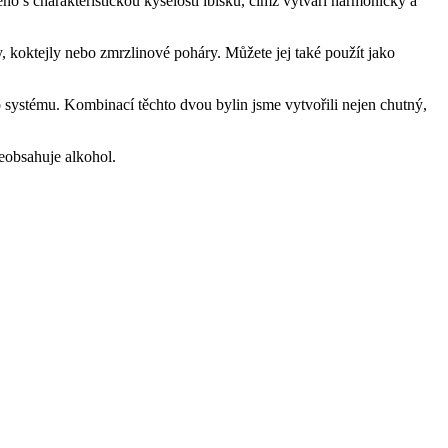
o s charakteristickou kyselostí ibišku, čímž vytváří harmonický a
y, koktejly nebo zmrzlinové poháry. Můžete jej také použít jako
 systému. Kombinací těchto dvou bylin jsme vytvořili nejen chutný,
eobsahuje alkohol.