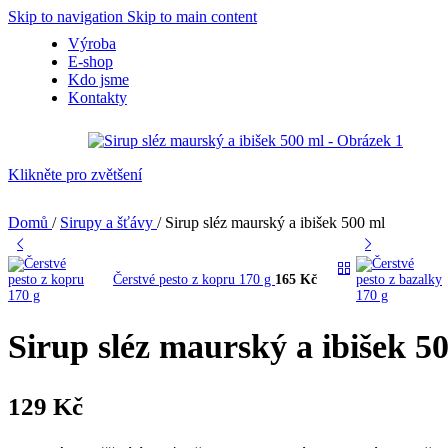
Skip to navigation
Skip to main content
Výroba
E-shop
Kdo jsme
Kontakty
Klikněte pro zvětšení
Domů
/
Sirupy a šťávy
/
Sirup sléz maurský a ibišek 500 ml
Čerstvé pesto z kopru 170 g
165
Kč
Sirup sléz maurský a ibišek 5
129
Kč