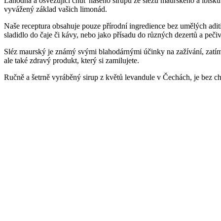
Lahodná a osvěžující chuť našeho sirupu ze slézu maurského a ibišku 
vyvážený základ vašich limonád.
Naše receptura obsahuje pouze přírodní ingredience bez umělých aditiv
sladidlo do čaje či kávy, nebo jako přísadu do různých dezertů a pečiv
Sléz maurský je známý svými blahodárnými účinky na zažívání, zatímc
ale také zdravý produkt, který si zamilujete.
Ručně a šetrně vyráběný sirup z květů levandule v Čechách, je bez c
Související produkty
Sirup bazalka citronová 1000 ml
HORECA
,
Sirupy a šťávy
230
Kč
Super sirup lesní ovoce poleva z lesního ovoce 250 ml
Sirupy a šťávy