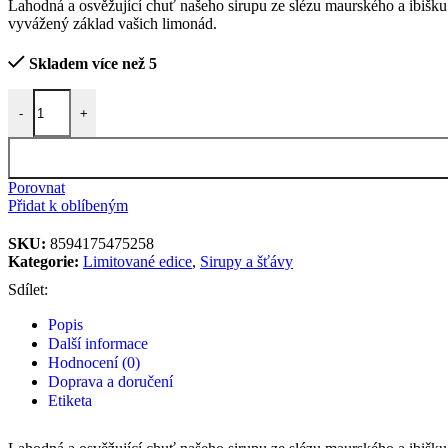
Lahodná a osvěžující chuť našeho sirupu ze slézu maurského a ibišku 
vyvážený základ vašich limonád.
Skladem více než 5
Sirup sléz maurský a ibišek 500 ml množství
-
+
Porovnat
Přidat k oblíbeným
SKU:
8594175475258
Kategorie:
Limitované edice
,
Sirupy a šťávy
Sdílet:
Popis
Další informace
Hodnocení (0)
Doprava a doručení
Etiketa