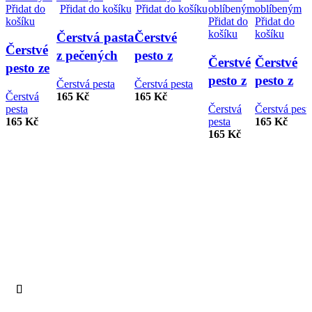
Přidat do
Přidat do košíku
Přidat do košíku
oblíbeným
oblíbeným
košíku
Přidat do
Přidat do
košíku
košíku
Čerstvá pasta
Čerstvé
Čerstvé
z pečených
pesto z
Čerstvé
Čerstvé
pesto ze
paprik a
celerové natě
pesto z
pesto z
Čerstvá pesta
Čerstvá pesta
sušených
aktivovaných
s
Čerstvá
165
Kč
165
Kč
kopru
mangold
rajčat
kešu 170 g
parmezánem
pesta
Čerstvá
Čerstvá pest
170 g
170 g
170 g
165
Kč
pesta
165
Kč
170 g
165
Kč