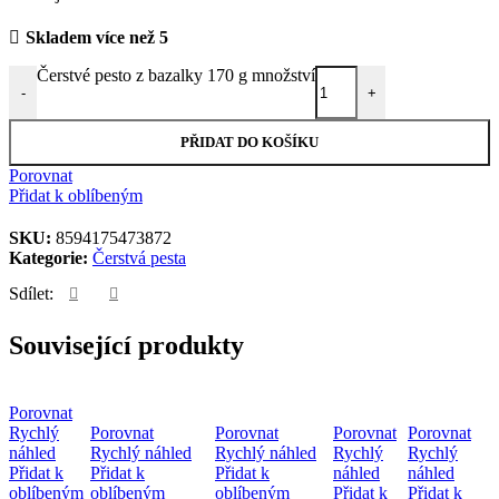
Skladem více než 5
Čerstvé pesto z bazalky 170 g množství
-
+
PŘIDAT DO KOŠÍKU
Porovnat
Přidat k oblíbeným
SKU:
8594175473872
Kategorie:
Čerstvá pesta
Sdílet:
Související produkty
Porovnat
Rychlý
Porovnat
Porovnat
Porovnat
Porovnat
náhled
Rychlý náhled
Rychlý náhled
Rychlý
Rychlý
Přidat k
Přidat k
Přidat k
náhled
náhled
oblíbeným
oblíbeným
oblíbeným
Přidat k
Přidat k