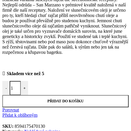
Nejlepší odrůda – San Marzano v prémiové kvalitě naložená v naší
firmě dle naší receptury. Naložení ve slunečnicovém oleji je určeno
pro ty, kteří hledají chuť rajčat příliš neovlivněnou chutí oleje a
budou je používat převážně pro studenou kuchyni. Jemnost chuti
slunečnicového oleje dá rajčatům patřičně vyniknout. Slunečnicový
olej je také určen pro vyznavače domácích surovin, na které jsme
geneticky a historicky zvyklí. Použití ve studené tak i teplé kuchyni.
S rýží, těstovinami nebo pod maso jsou dokonce chuťově výraznější
než čerstvá rajčata. Dále pak do salátů, k sýrům nebo jen tak na
rozpečenou a křupavou bagetku.
Skladem více než 5
Sušená rajčata ve slunečnicovém oleji solená 160 g množství
-
+
PŘIDAT DO KOŠÍKU
Porovnat
Přidat k oblíbeným
SKU:
8594175470130