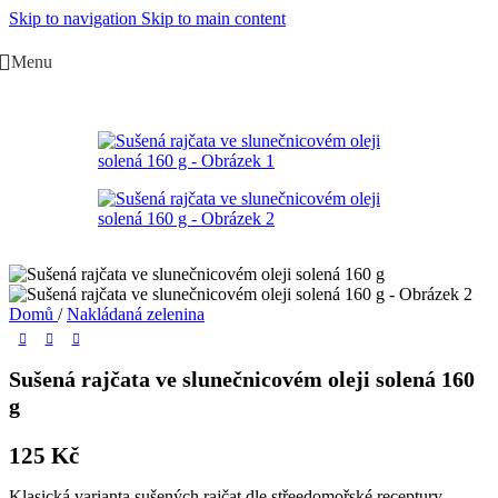
Skip to navigation
Skip to main content
Menu
Domů
/
Nakládaná zelenina
Sušená rajčata ve slunečnicovém oleji solená 160
g
125
Kč
Klasická varianta sušených rajčat dle střeedomořské receptury.