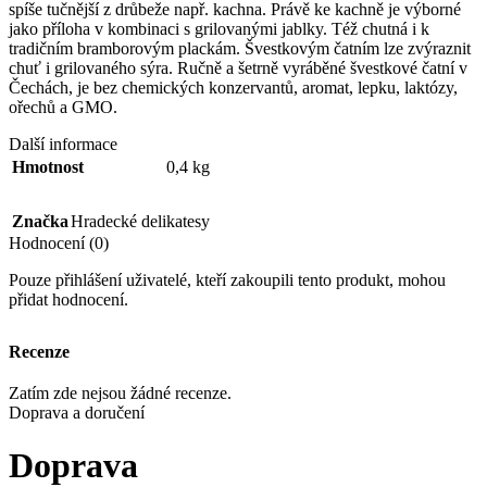
spíše tučnější z drůbeže např. kachna. Právě ke kachně je výborné
jako příloha v kombinaci s grilovanými jablky. Též chutná i k
tradičním bramborovým plackám. Švestkovým čatním lze zvýraznit
chuť i grilovaného sýra. Ručně a šetrně vyráběné švestkové čatní v
Čechách, je bez chemických konzervantů, aromat, lepku, laktózy,
ořechů a GMO.
Další informace
Hmotnost
0,4 kg
Značka
Hradecké delikatesy
Hodnocení (0)
Pouze přihlášení uživatelé, kteří zakoupili tento produkt, mohou
přidat hodnocení.
Recenze
Zatím zde nejsou žádné recenze.
Doprava a doručení
Doprava