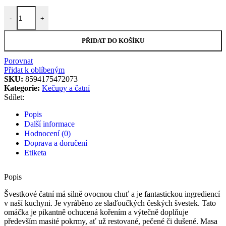
Švestkové čatní 190 g množství
-
+
PŘIDAT DO KOŠÍKU
Porovnat
Přidat k oblíbeným
SKU:
8594175472073
Kategorie:
Kečupy a čatní
Sdílet:
Popis
Další informace
Hodnocení (0)
Doprava a doručení
Etiketa
Popis
Švestkové čatní má silně ovocnou chuť a je fantastickou ingrediencí
v naší kuchyni. Je vyráběno ze slaďoučkých českých švestek. Tato
omáčka je pikantně ochucená kořením a výtečně doplňuje
především masité pokrmy, ať už restované, pečené či dušené. Masa