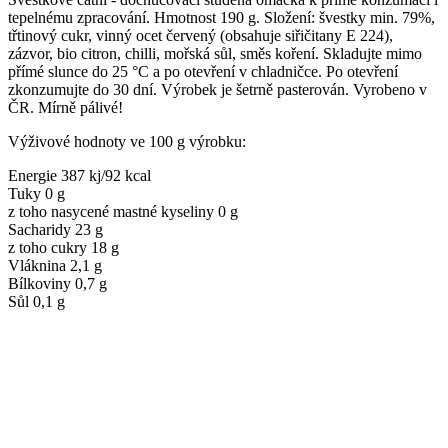
tepelnému zpracování. Hmotnost 190 g. Složení: švestky min. 79%,
třtinový cukr, vinný ocet červený (obsahuje siřičitany E 224),
zázvor, bio citron, chilli, mořská sůl, směs koření. Skladujte mimo
přímé slunce do 25 °C a po otevření v chladničce. Po otevření
zkonzumujte do 30 dní. Výrobek je šetrně pasterován. Vyrobeno v
ČR. Mírně pálivé!
Výživové hodnoty ve 100 g výrobku:
Energie 387 kj/92 kcal
Tuky 0 g
z toho nasycené mastné kyseliny 0 g
Sacharidy 23 g
z toho cukry 18 g
Vláknina 2,1 g
Bílkoviny 0,7 g
Sůl 0,1 g
Související produkty
Porovnat
Porovnat
Vyprodáno