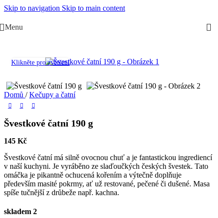
Skip to navigation
Skip to main content
Menu
Klikněte pro zvětšení
Domů
/
Kečupy a čatní
Švestkové čatní 190 g
145
Kč
Švestkové čatní má silně ovocnou chuť a je fantastickou ingrediencí
v naší kuchyni. Je vyráběno ze slaďoučkých českých švestek. Tato
omáčka je pikantně ochucená kořením a výtečně doplňuje
především masité pokrmy, ať už restované, pečené či dušené. Masa
spíše tučnější z drůbeže např. kachna.
skladem 2