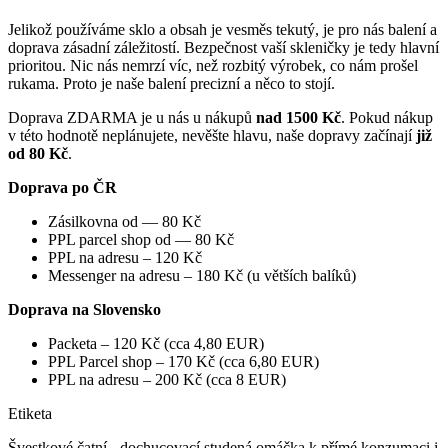
Jelikož používáme sklo a obsah je vesměs tekutý, je pro nás balení a
doprava zásadní záležitostí. Bezpečnost vaší skleničky je tedy hlavní
prioritou. Nic nás nemrzí víc, než rozbitý výrobek, co nám prošel
rukama. Proto je naše balení precizní a něco to stojí.
Doprava ZDARMA je u nás u nákupů
nad 1500 Kč
. Pokud nákup
v této hodnotě neplánujete, nevěšte hlavu, naše dopravy začínají
již
od 80 Kč
.
Doprava po ČR
Zásilkovna od — 80 Kč
PPL parcel shop od — 80 Kč
PPL na adresu – 120 Kč
Messenger na adresu – 180 Kč (u větších balíků)
Doprava na Slovensko
Packeta – 120 Kč (cca 4,80 EUR)
PPL Parcel shop – 170 Kč (cca 6,80 EUR)
PPL na adresu – 200 Kč (cca 8 EUR)
Etiketa
Švestkové čatní - dochucovací studená omáčka k přímé konzumaci i