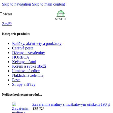
Skip to navigation
Skip to main content
Menu
Zavřít
Kategorie produktu
Balíčky, akční sety a poukázky
Čerstvá pesta
Džemy a zavařeniny
HORECA
Kečupy a čatní
Koření a sypké zboží
Limitované edice
Nakládaná zelenina
Pesta
Sirupy a šťávy
Nejlépe hodnocené produkty
Zavařenina maliny s muškátovým oříškem 190 g
135
Kč