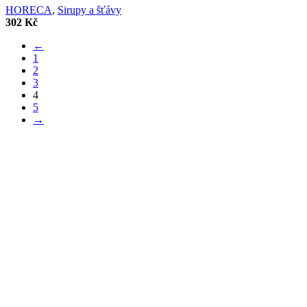
HORECA
,
Sirupy a šťávy
302
Kč
←
1
2
3
4
5
→