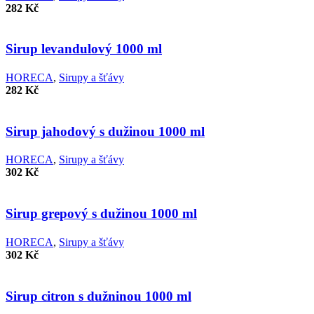
282
Kč
Porovnat
Rychlý náhled
Sirup levandulový 1000 ml
Přidat k oblíbeným
HORECA
,
Sirupy a šťávy
282
Kč
Porovnat
Rychlý náhled
Sirup jahodový s dužinou 1000 ml
Přidat k oblíbeným
HORECA
,
Sirupy a šťávy
302
Kč
Porovnat
Rychlý náhled
Sirup grepový s dužinou 1000 ml
Přidat k oblíbeným
HORECA
,
Sirupy a šťávy
302
Kč
Porovnat
Rychlý náhled
Sirup citron s dužninou 1000 ml
Přidat k oblíbeným