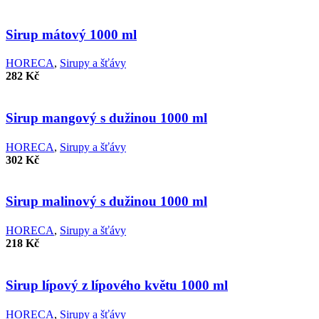
Porovnat
Rychlý náhled
Sirup mátový 1000 ml
Přidat k oblíbeným
HORECA
,
Sirupy a šťávy
282
Kč
Porovnat
Rychlý náhled
Sirup mangový s dužinou 1000 ml
Přidat k oblíbeným
HORECA
,
Sirupy a šťávy
302
Kč
Porovnat
Rychlý náhled
Sirup malinový s dužinou 1000 ml
Přidat k oblíbeným
HORECA
,
Sirupy a šťávy
218
Kč
Porovnat
Rychlý náhled
Sirup lípový z lípového květu 1000 ml
Přidat k oblíbeným
HORECA
,
Sirupy a šťávy