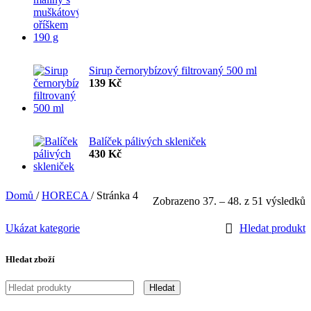
Sirup černorybízový filtrovaný 500 ml
139
Kč
Balíček pálivých skleniček
430
Kč
Domů
/
HORECA
/
Stránka 4
S
Zobrazeno 37. – 48. z 51 výsledků
o
n
Ukázat kategorie
Hledat produkt
Hledat zboží
Hledat