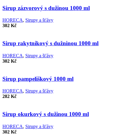
Porovnat
Rychlý náhled
Sirup zázvorový s dužinou 1000 ml
Přidat k oblíbeným
HORECA
,
Sirupy a šťávy
302
Kč
Porovnat
Rychlý náhled
Sirup rakytníkový s dužninou 1000 ml
Přidat k oblíbeným
HORECA
,
Sirupy a šťávy
302
Kč
Porovnat
Rychlý náhled
Sirup pampeliškový 1000 ml
Přidat k oblíbeným
HORECA
,
Sirupy a šťávy
282
Kč
Porovnat
Rychlý náhled
Sirup okurkový s dužinou 1000 ml
Přidat k oblíbeným
HORECA
,
Sirupy a šťávy
302
Kč