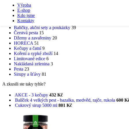
Skip to navigation
Skip to main content
Výroba
E-shop
Kdo jsme
KATEGORIE PRODUKTŮ
Kontakty
Balíčky, akční sety a poukázky
39
Čerstvá pesta
15
Džemy a zavařeniny
20
HORECA
51
Kečupy a čatní
9
Koření a sypké zboží
14
Limitované edice
6
Nakládaná zelenina
3
Pesta
23
Sirupy a šťávy
81
A zkusili ste taky tyhle?
AKCE - 3 kečupy
432
Kč
Balíček 4 velkých pest - bazalka, medvěd, rajče, rukola
600
K
Cukrový sirup 5000 ml
801
Kč