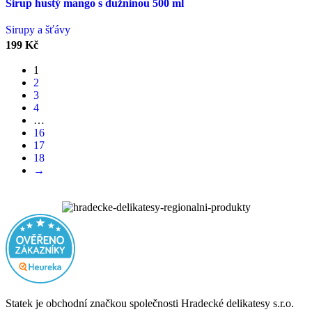
Sirup hustý mango s dužninou 500 ml
Sirupy a šťávy
199
Kč
1
2
3
4
…
16
17
18
→
Statek je obchodní značkou společnosti Hradecké delikatesy s.r.o.