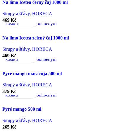
Na limo Icetea černý čaj 1000 ml
Přidat
Rychlý
Porovnat
Přidat
Sirupy a šťávy
,
HORECA
do
náhled
k
469
Kč
košíku
oblíbeným
Na limo Icetea zelený čaj 1000 ml
Přidat
Rychlý
Porovnat
Přidat
Sirupy a šťávy
,
HORECA
do
náhled
k
469
Kč
košíku
oblíbeným
Pyré mango maracuja 500 ml
Přidat
Rychlý
Porovnat
Přidat
Sirupy a šťávy
,
HORECA
do
náhled
k
379
Kč
košíku
oblíbeným
Pyré mango 500 ml
Sirupy a šťávy
,
HORECA
265
Kč