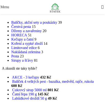
Skip to navigation
Skip to main content
Menu
KATEGORIE PRODUKTŮ
Balíčky, akční sety a poukázky
39
Čerstvá pesta
15
Džemy a zavařeniny
20
HORECA
51
Kečupy a čatní
9
Koření a sypké zboží
14
Limitované edice
6
Nakládaná zelenina
3
Pesta
23
Sirupy a šťávy
81
A zkusili ste taky tyhle?
AKCE - 3 kečupy
432
Kč
Balíček 4 velkých pest - bazalka, medvěd, rajče, rukola
600
Kč
Cukrový sirup 5000 ml
801
Kč
Čatní řepa 190 g
145
Kč
Lahůdkové droždí 50 g
49
Kč