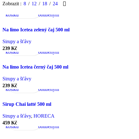
Přidat
Rychlý
Porovnat
Přidat
Zobrazit
8
12
18
24
do
náhled
k
košíku
oblíbeným
Na limo Icetea zelený čaj 500 ml
Přidat
Rychlý
Porovnat
Přidat
Sirupy a šťávy
do
náhled
k
239
Kč
košíku
oblíbeným
Na limo Icetea černý čaj 500 ml
Přidat
Rychlý
Porovnat
Přidat
Sirupy a šťávy
do
náhled
k
239
Kč
košíku
oblíbeným
Sirup Chai latté 500 ml
Přidat
Rychlý
Porovnat
Přidat
Sirupy a šťávy
,
HORECA
do
náhled
k
459
Kč
košíku
oblíbeným