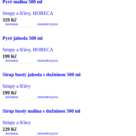
Pyré malina 500 ml
Přidat
Rychlý
Porovnat
Přidat
Sirupy a šťávy
,
HORECA
do
náhled
k
319
Kč
košíku
oblíbeným
Pyré jahoda 500 ml
Přidat
Rychlý
Porovnat
Přidat
Sirupy a šťávy
,
HORECA
do
náhled
k
199
Kč
košíku
oblíbeným
Sirup hustý jahoda s dužninou 500 ml
Přidat
Rychlý
Porovnat
Přidat
Sirupy a šťávy
do
náhled
k
199
Kč
košíku
oblíbeným
Sirup hustý malina s dužninou 500 ml
Přidat
Rychlý
Porovnat
Přidat
Sirupy a šťávy
do
náhled
k
229
Kč
košíku
oblíbeným