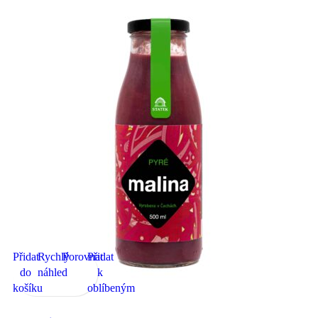
Přidat
Rychlý
Porovnat
Přidat
do
náhled
k
košíku
oblíbeným