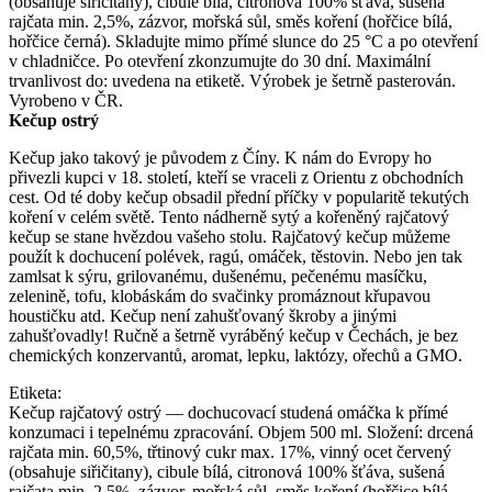
(obsahuje siřičitany), cibule bílá, citronová 100% šťáva, sušená
rajčata min. 2,5%, zázvor, mořská sůl, směs koření (hořčice bílá,
hořčice černá). Skladujte mimo přímé slunce do 25 °C a po otevření
v chladničce. Po otevření zkonzumujte do 30 dní. Maximální
trvanlivost do: uvedena na etiketě. Výrobek je šetrně pasterován.
Vyrobeno v ČR.
Kečup ostrý
Kečup jako takový je původem z Číny. K nám do Evropy ho
přivezli kupci v 18. století, kteří se vraceli z Orientu z obchodních
cest. Od té doby kečup obsadil přední příčky v popularitě tekutých
koření v celém světě. Tento nádherně sytý a kořeněný rajčatový
kečup se stane hvězdou vašeho stolu. Rajčatový kečup můžeme
použít k dochucení polévek, ragú, omáček, těstovin. Nebo jen tak
zamlsat k sýru, grilovanému, dušenému, pečenému masíčku,
zelenině, tofu, klobáskám do svačinky promáznout křupavou
houstičku atd. Kečup není zahušťovaný škroby a jinými
zahušťovadly! Ručně a šetrně vyráběný kečup v Čechách, je bez
chemických konzervantů, aromat, lepku, laktózy, ořechů a GMO.
Etiketa:
Kečup rajčatový ostrý — dochucovací studená omáčka k přímé
konzumaci i tepelnému zpracování. Objem 500 ml. Složení: drcená
rajčata min. 60,5%, třtinový cukr max. 17%, vinný ocet červený
(obsahuje siřičitany), cibule bílá, citronová 100% šťáva, sušená
rajčata min. 2,5%, zázvor, mořská sůl, směs koření (hořčice bílá,