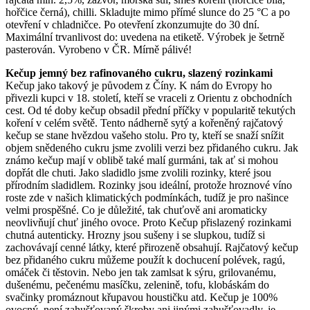
hořčice černá), chilli. Skladujte mimo přímé slunce do 25 °C a po
otevření v chladničce. Po otevření zkonzumujte do 30 dní.
Maximální trvanlivost do: uvedena na etiketě. Výrobek je šetrně
pasterován. Vyrobeno v ČR. Mírně pálivé!
Kečup jemný bez rafinovaného cukru, slazený rozinkami
Kečup jako takový je původem z Číny. K nám do Evropy ho
přivezli kupci v 18. století, kteří se vraceli z Orientu z obchodních
cest. Od té doby kečup obsadil přední příčky v popularitě tekutých
koření v celém světě. Tento nádherně sytý a kořeněný rajčatový
kečup se stane hvězdou vašeho stolu. Pro ty, kteří se snaží snížit
objem snědeného cukru jsme zvolili verzi bez přidaného cukru. Jak
známo kečup mají v oblibě také malí gurmáni, tak ať si mohou
dopřát dle chuti. Jako sladidlo jsme zvolili rozinky, které jsou
přírodním sladidlem. Rozinky jsou ideální, protože hroznové víno
roste zde v našich klimatických podmínkách, tudíž je pro našince
velmi prospěšné. Co je důležité, tak chuťově ani aromaticky
neovlivňují chuť jiného ovoce. Proto Kečup přislazený rozinkami
chutná autenticky. Hrozny jsou sušeny i se slupkou, tudíž si
zachovávají cenné látky, které přirozeně obsahují. Rajčatový kečup
bez přidaného cukru můžeme použít k dochucení polévek, ragú,
omáček či těstovin. Nebo jen tak zamlsat k sýru, grilovanému,
dušenému, pečenému masíčku, zelenině, tofu, klobáskám do
svačinky promáznout křupavou houstičku atd. Kečup je 100%
ovocný, není zahušťovaný škroby ani jinými zahušťovadly, je