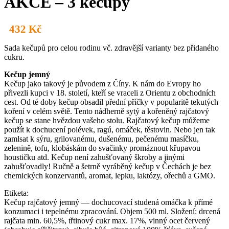
AKCE – 3 kečupy
432
Kč
Sada kečupů pro celou rodinu vč. zdravější varianty bez přidaného
cukru.
Kečup jemný
Kečup jako takový je původem z Číny. K nám do Evropy ho
přivezli kupci v 18. století, kteří se vraceli z Orientu z obchodních
cest. Od té doby kečup obsadil přední příčky v popularitě tekutých
koření v celém světě. Tento nádherně sytý a kořeněný rajčatový
kečup se stane hvězdou vašeho stolu. Rajčatový kečup můžeme
použít k dochucení polévek, ragú, omáček, těstovin. Nebo jen tak
zamlsat k sýru, grilovanému, dušenému, pečenému masíčku,
zelenině, tofu, klobáskám do svačinky promáznout křupavou
houstičku atd. Kečup není zahušťovaný škroby a jinými
zahušťovadly! Ručně a šetrně vyráběný kečup v Čechách je bez
chemických konzervantů, aromat, lepku, laktózy, ořechů a GMO.
Etiketa:
Kečup rajčatový jemný — dochucovací studená omáčka k přímé
konzumaci i tepelnému zpracování. Objem 500 ml. Složení: drcená
rajčata min. 60,5%, třtinový cukr max. 17%, vinný ocet červený