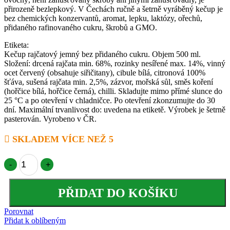
přirozeně bezlepkový. V Čechách ručně a šetrně vyráběný kečup je
bez chemických konzervantů, aromat, lepku, laktózy, ořechů,
přidaného rafinovaného cukru, škrobů a GMO.
Etiketa:
Kečup rajčatový jemný bez přidaného cukru. Objem 500 ml.
Složení: drcená rajčata min. 68%, rozinky nesířené max. 14%, vinný
ocet červený (obsahuje siřičitany), cibule bílá, citronová 100%
šťáva, sušená rajčata min. 2,5%, zázvor, mořská sůl, směs koření
(hořčice bílá, hořčice černá), chilli. Skladujte mimo přímé slunce do
25 °C a po otevření v chladničce. Po otevření zkonzumujte do 30
dní. Maximální trvanlivost do: uvedena na etiketě. Výrobek je šetrně
pasterován. Vyrobeno v ČR.
SKLADEM VÍCE NEŽ 5
-
+
AKCE - 3 kečupy množství
PŘIDAT DO KOŠÍKU
Porovnat
Přidat k oblíbeným