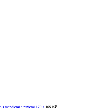
o s mandlemi a piniemi 170 g
165
Kč