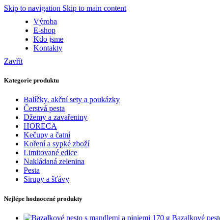
Skip to navigation
Skip to main content
Výroba
E-shop
Kdo jsme
Kontakty
Zavřít
Kategorie produktu
Balíčky, akční sety a poukázky
Čerstvá pesta
Džemy a zavařeniny
HORECA
Kečupy a čatní
Koření a sypké zboží
Limitované edice
Nakládaná zelenina
Pesta
Sirupy a šťávy
Nejlépe hodnocené produkty
Bazalkové pest