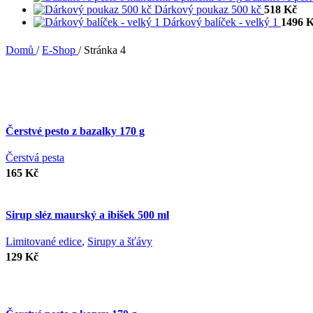
Dárkový poukaz 500 kč
518
Kč
Dárkový balíček - velký 1
1496
K
Domů
/
E-Shop
/
Stránka 4
Čerstvé pesto z bazalky 170 g
Čerstvá pesta
165
Kč
Sirup sléz maurský a ibišek 500 ml
Limitované edice
,
Sirupy a šťávy
129
Kč