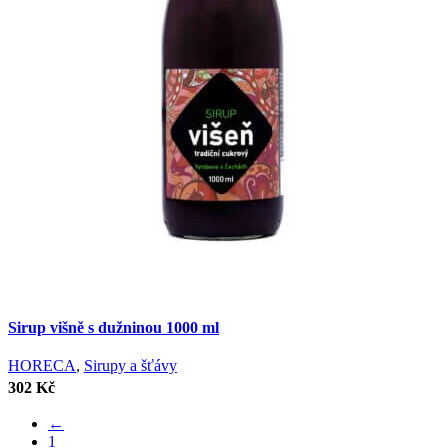
Sirup višně s dužninou 1000 ml
HORECA
,
Sirupy a šťávy
302
Kč
←
1