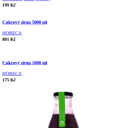
199
Kč
Cukrový sirup 5000 ml
HORECA
801
Kč
Cukrový sirup 1000 ml
HORECA
175
Kč